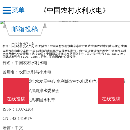
《中国农村水利水电》
菜单
邮箱投稿
邮箱投稿
栏目：
相关描述：中国农村水利水电杂志官方网站,中国农村水利水电杂志,中国
农村水利水电杂志社,中国农村水利水电属于农业类型期刊，由中国灌溉排水发展中心;水利部农村
水电及电气化发展局；武汉大学；中国国家灌溉排水委员会主办，国内统一刊号：42-1419/TV，
国际标准刊号：1007-2284，月刊，面向国内外公开发行。
刊名：中国农村水利水电
曾用名：农田水利与小水电
主办：中国灌溉排水发展中心;水利部农村水电及电气化发展局；武汉
大学；中国国家灌溉排水委员会
在线投稿
在线投稿
主管：中华人民共和国水利部
ISSN：1007-2284
CN：42-1419/TV
语言：中文